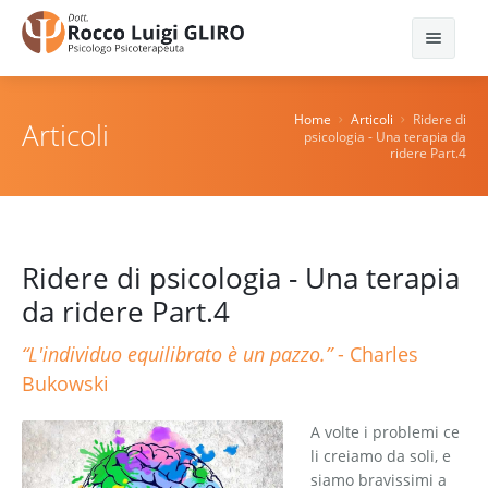
Home
Home
Articoli
Ridere di
Articoli
psicologia - Una terapia da
Articoli
ridere Part.4
Video
Libri & Racconti
Ridere di psicologia - Una terapia
Libri
da ridere Part.4
Contatti
Racconti
“L'individuo equilibrato è un pazzo.”
- Charles
Bukowski
A volte i problemi ce
li creiamo da soli, e
siamo bravissimi a