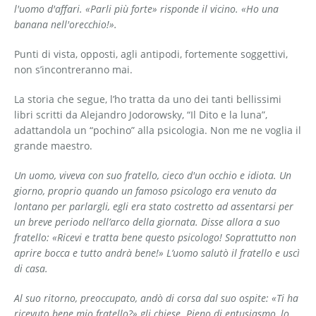
l'uomo d'affari. «Parli più forte» risponde il vicino. «Ho una
banana nell'orecchio!».
Punti di vista, opposti, agli antipodi, fortemente soggettivi,
non s’incontreranno mai.
La storia che segue, l’ho tratta da uno dei tanti bellissimi
libri scritti da Alejandro Jodorowsky, “Il Dito e la luna”,
adattandola un “pochino” alla psicologia. Non me ne voglia il
grande maestro.
Un uomo, viveva con suo fratello, cieco d'un occhio e idiota. Un
giorno, proprio quando un famoso psicologo era ve­nuto da
lontano per parlargli, egli era stato costretto ad assen­tarsi per
un breve periodo nell’arco della giornata. Disse allora a suo
fratello: «Ricevi e tratta bene questo psicologo! Soprattutto non
aprire bocca e tutto andrà bene!» L’uomo salutò il fratello e uscì
di casa.
Al suo ritorno, preoccupato, andò di corsa dal suo ospite: «Ti ha
ricevuto bene mio fratello?» gli chiese. Pieno di entusiasmo, lo