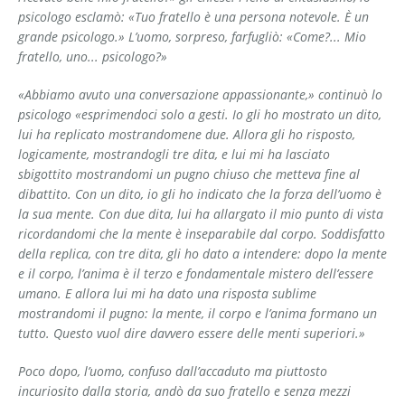
psicologo esclamò: «Tuo fratello è una persona notevole. È un
grande psicologo.» L’uomo, sorpreso, farfugliò: «Come?... Mio
fratello, uno... psicologo?»
«Abbiamo avuto una conversazione appassionante,» conti­nuò lo
psicologo «esprimendoci solo a gesti. Io gli ho mostrato un dito,
lui ha replicato mostrandomene due. Allora gli ho rispo­sto,
logicamente, mostrandogli tre dita, e lui mi ha lasciato
sbigottito mostrandomi un pugno chiuso che metteva fine al
dibattito. Con un dito, io gli ho indicato che la forza dell’uomo è
la sua mente. Con due dita, lui ha allargato il mio punto di vista
ricordando­mi che la mente è inseparabile dal corpo. Soddisfat­to
della replica, con tre dita, gli ho dato a intendere: dopo la mente
e il corpo, l’anima è il terzo e fondamentale mistero dell’essere
umano. E allora lui mi ha dato una risposta sublime
mostrandomi il pugno: la mente, il corpo e l’anima formano un
tutto. Questo vuol dire davvero essere delle menti superiori.»
Poco dopo, l’uomo, confuso dall’accaduto ma piuttosto
incuriosito dalla storia, andò da suo fratello e senza mezzi