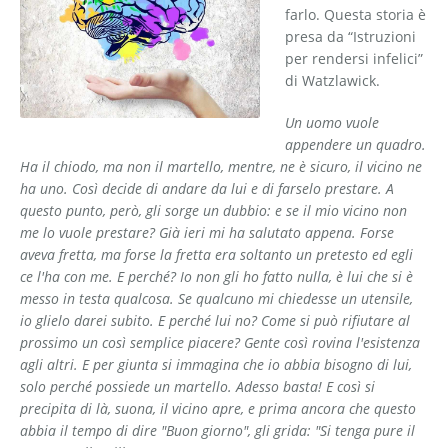
farlo. Questa storia è
presa da “Istruzioni
per rendersi infelici”
di Watzlawick.
Un uomo vuole
appendere un quadro.
Ha il chiodo, ma non il martello, mentre, ne è sicuro, il vicino ne
ha uno. Così decide di andare da lui e di farselo prestare. A
questo punto, però, gli sorge un dubbio: e se il mio vicino non
me lo vuole prestare? Già ieri mi ha salutato appena. Forse
aveva fretta, ma forse la fretta era soltanto un pretesto ed egli
ce l'ha con me. E perché? Io non gli ho fatto nulla, è lui che si è
messo in testa qualcosa. Se qualcuno mi chiedesse un utensile,
io glielo darei subito. E perché lui no? Come si può rifiutare al
prossimo un così semplice piacere? Gente così rovina l'esistenza
agli altri. E per giunta si immagina che io abbia bisogno di lui,
solo perché possiede un martello. Adesso basta! E così si
precipita di là, suona, il vicino apre, e prima ancora che questo
abbia il tempo di dire "Buon giorno", gli grida: "Si tenga pure il