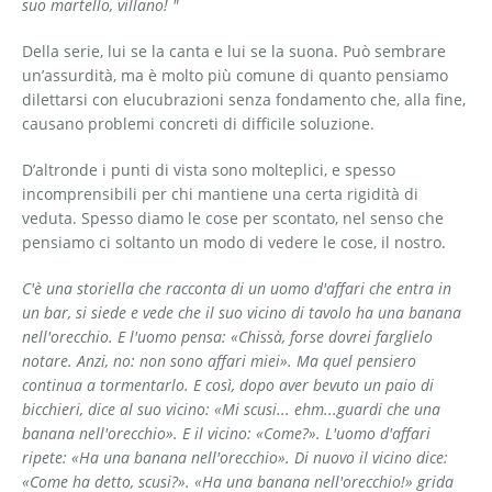
suo martello, villano! "
Della serie, lui se la canta e lui se la suona. Può sembrare
un’assurdità, ma è molto più comune di quanto pensiamo
dilettarsi con elucubrazioni senza fondamento che, alla fine,
causano problemi concreti di difficile soluzione.
D’altronde i punti di vista sono molteplici, e spesso
incomprensibili per chi mantiene una certa rigidità di
veduta. Spesso diamo le cose per scontato, nel senso che
pensiamo ci soltanto un modo di vedere le cose, il nostro.
C'è una storiella che racconta di un uomo d'affari che entra in
un bar, si siede e vede che il suo vicino di tavolo ha una banana
nell'orecchio. E l'uomo pensa: «Chissà, forse dovrei farglielo
notare. Anzi, no: non sono affari miei». Ma quel pensiero
continua a tormentarlo. E così, dopo aver bevuto un paio di
bicchieri, dice al suo vicino: «Mi scusi... ehm...guardi che una
banana nell'orecchio». E il vicino: «Come?». L'uomo d'affari
ripete: «Ha una banana nell'orecchio». Di nuovo il vicino dice:
«Come ha detto, scusi?». «Ha una banana nell'orecchio!» grida