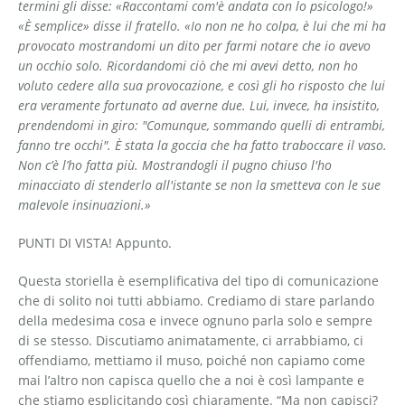
termini gli disse: «Raccontami com'è andata con lo psicologo!»
«È semplice» disse il fratello. «Io non ne ho colpa, è lui che mi ha
provocato mo­strandomi un dito per farmi notare che io avevo
un occhio so­lo. Ricordandomi ciò che mi avevi detto, non ho
voluto cedere alla sua provocazione, e così gli ho risposto che lui
era veramente fortunato ad averne due. Lui, invece, ha insistito,
prendendomi in giro: "Co­munque, sommando quelli di entrambi,
fanno tre occhi". È stata la goccia che ha fatto traboccare il vaso.
Non c’è l’ho fatta più. Mostrandogli il pugno chiuso l'ho
minacciato di stenderlo all'istante se non la smetteva con le sue
malevole insinuazioni.»
PUNTI DI VISTA! Appunto.
Questa storiella è esemplificativa del tipo di comunicazione
che di solito noi tutti abbiamo. Crediamo di stare parlando
della medesima cosa e invece ognuno parla solo e sempre
di se stesso. Discutiamo animatamente, ci arrabbiamo, ci
offendiamo, mettiamo il muso, poiché non capiamo come
mai l’altro non capisca quello che a noi è così lampante e
che stiamo esplicitando così chiaramente. “Ma non capisci?